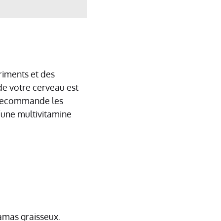
riments et des
 de votre cerveau est
je recommande les
’une multivitamine
 amas graisseux.