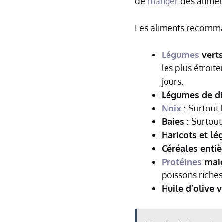
de
manger
des aliment
Les aliments recomm
Légumes
verts
les plus étroit
jours.
Légumes de di
Noix
:
Surtout 
Baies :
Surtout 
Haricots et lé
Céréales entiè
Protéines
maig
poissons riche
Huile d’olive 