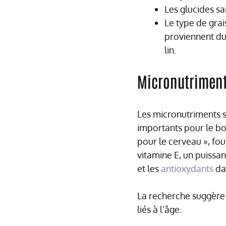
Les glucides sa
Le type de grai
proviennent du 
lin.
Micronutrimen
Les micronutriments s
importants pour le bo
pour le cerveau », fou
vitamine E, un puissant
et les
antioxydants
dan
La recherche suggère 
liés à l’âge.