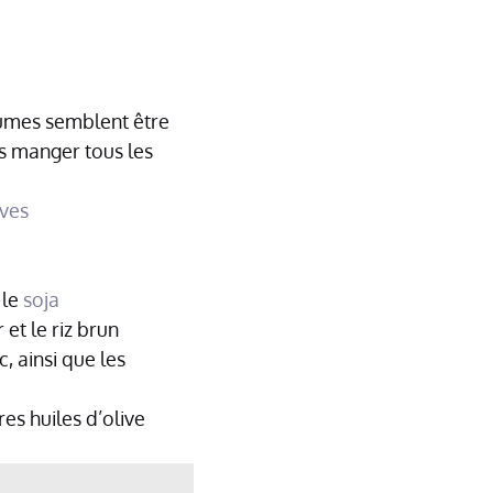
umes semblent être
es manger tous les
ves
 le
soja
r et le riz brun
, ainsi que les
es huiles d’olive