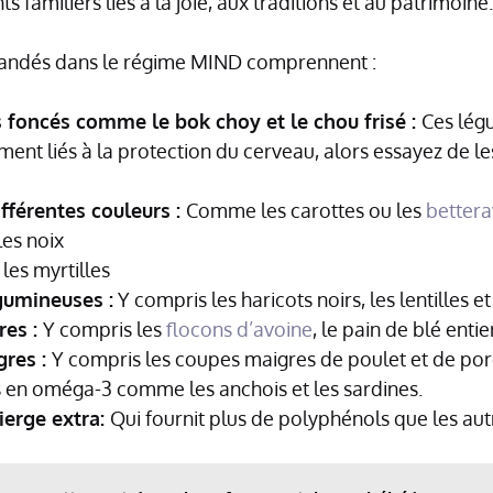
s familiers liés à la joie, aux traditions et au patrimoine.
andés dans le régime MIND comprennent :
 foncés comme le bok choy et le chou frisé :
Ces lég
ement liés à la protection du cerveau, alors essayez de l
fférentes couleurs :
Comme les carottes ou les
bettera
les noix
les myrtilles
gumineuses :
Y compris les haricots noirs, les lentilles et
res :
Y compris les
flocons d’avoine
, le pain de blé entie
res :
Y compris les coupes maigres de poulet et de porc
s en oméga-3 comme les anchois et les sardines.
vierge extra:
Qui fournit plus de polyphénols que les autr