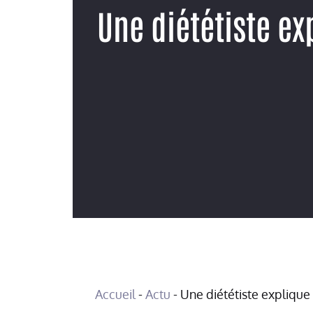
Une diététiste ex
Accueil
-
Actu
-
Une diététiste explique