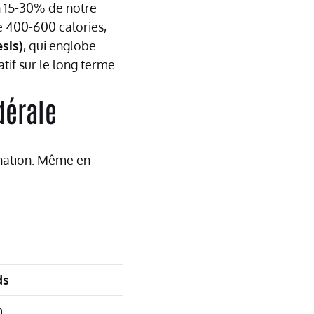
n 15-30% de notre
e 400-600 calories,
sis)
, qui englobe
tif sur le long terme.
dérale
gnation. Même en
ds
m