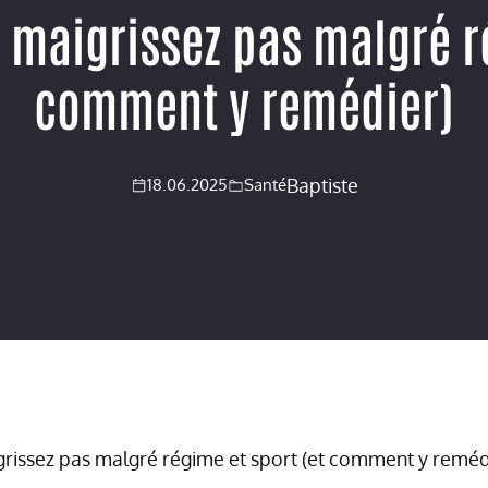
 maigrissez pas malgré ré
comment y remédier)
Baptiste
18.06.2025
Santé
rissez pas malgré régime et sport (et comment y reméd