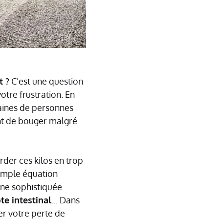
t ?
C’est une question
tre frustration. En
aines de personnes
nt de bouger malgré
der ces kilos en trop
simple équation
ne sophistiquée
te intestinal
… Dans
uer votre perte de