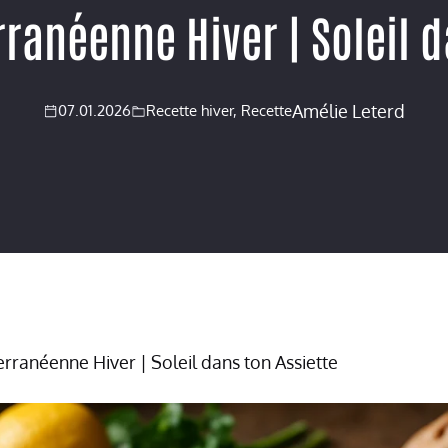
ranéenne Hiver | Soleil d
Amélie Leterd
07.01.2026
Recette hiver
,
Recette
rranéenne Hiver | Soleil dans ton Assiette