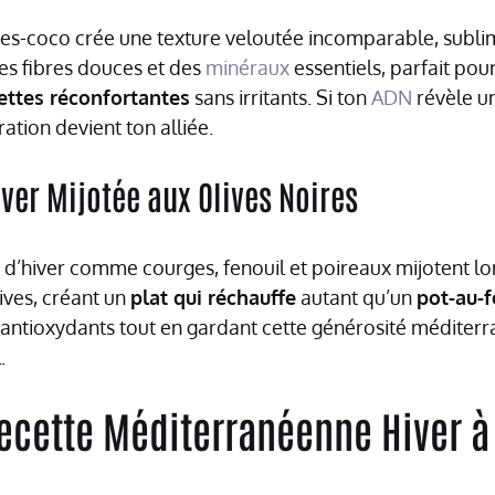
nes-coco crée une texture veloutée incomparable, sublim
s fibres douces et des
minéraux
essentiels, parfait pour
ettes réconfortantes
sans irritants. Si ton
ADN
révèle un
ration devient ton alliée.
iver Mijotée aux Olives Noires
d’hiver comme courges, fenouil et poireaux mijotent 
lives, créant un
plat qui réchauffe
autant qu’un
pot-au-f
 antioxydants tout en gardant cette générosité méditer
.
ecette Méditerranéenne Hiver à 