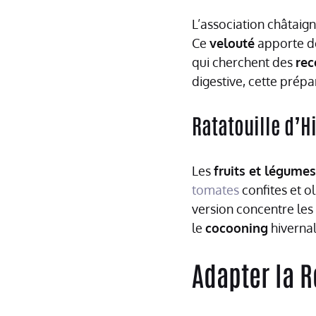
L’association châtaig
Ce
velouté
apporte de
qui cherchent des
rec
digestive, cette prépa
Ratatouille d’H
Les
fruits et légumes
tomates
confites et o
version concentre les
le
cocooning
hivernal
Adapter la R