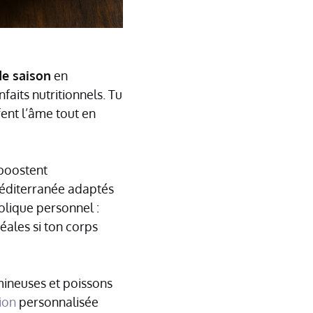
e saison
en
aits nutritionnels. Tu
fent l’âme tout en
boostent
Méditerranée adaptés
olique personnel :
éales si ton corps
mineuses et poissons
tion
personnalisée