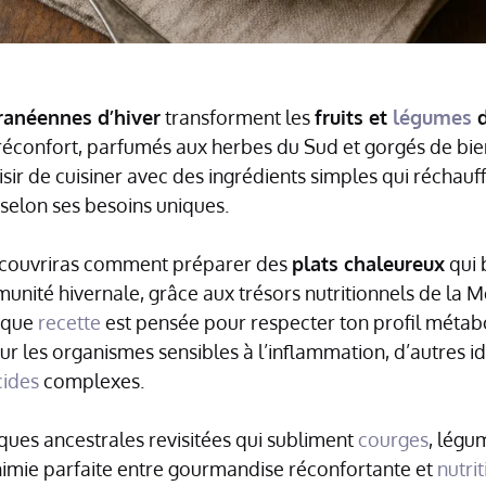
ranéennes d’hiver
transforment les
fruits et
légumes
d
réconfort, parfumés aux herbes du Sud et gorgés de bienf
isir de cuisiner avec des ingrédients simples qui réchauf
 selon ses besoins uniques.
 découvriras comment préparer des
plats chaleureux
qui 
unité hivernale, grâce aux trésors nutritionnels de la 
haque
recette
est pensée pour respecter ton profil métab
ur les organismes sensibles à l’inflammation, d’autres id
cides
complexes.
iques ancestrales revisitées qui subliment
courges
, légu
chimie parfaite entre gourmandise réconfortante et
nutri