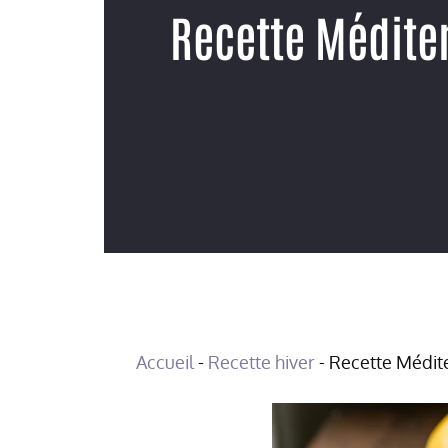
Recette Méditer
Accueil
-
Recette hiver
-
Recette Médite