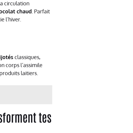
a circulation
ocolat chaud
. Parfait
e l’hiver.
ijotés
classiques,
n corps l’assimile
oduits laitiers.
sforment tes