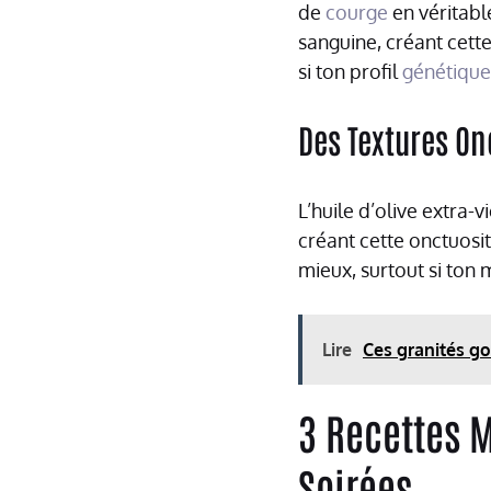
de
courge
en véritable
sanguine, créant cett
si ton profil
génétique
Des Textures O
L’huile d’olive extra
créant cette onctuosit
mieux, surtout si ton 
Lire
Ces granités g
3 Recettes 
Soirées