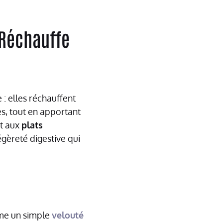
 Réchauffe
: elles réchauffent
es, tout en apportant
nt aux
plats
gèreté digestive qui
rme un simple
velouté