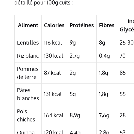
détaillé pour 100g cuits :
In
Aliment
Calories
Protéines
Fibres
Glyc
Lentilles
116 kcal
9g
8g
25-30
Riz blanc
130 kcal
2,7g
0,4g
70
Pommes
87 kcal
2g
1,8g
85
de terre
Pâtes
131 kcal
5g
1,8g
55
blanches
Pois
164 kcal
8,9g
7,6g
28
chiches
Quinoa
120 kcal
4,4g
2,8g
53