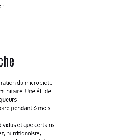
 :
oche
oration du microbiote
munitaire. Une étude
queurs
toire pendant 6 mois.
dividus et que certains
, nutritionniste,