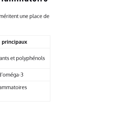
 méritent une place de
 principaux
ants et polyphénols
 d’oméga-3
flammatoires