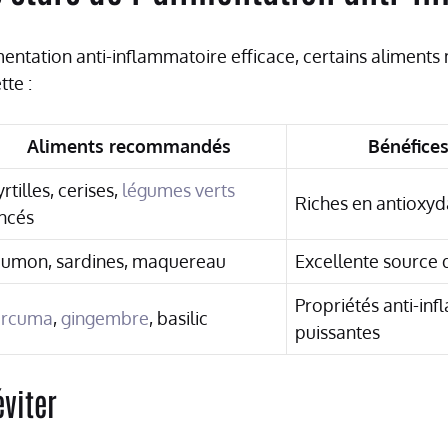
entation anti-inflammatoire efficace, certains aliments
tte :
Aliments recommandés
Bénéfices
rtilles, cerises,
légumes verts
Riches en antioxyd
ncés
umon, sardines, maquereau
Excellente source
Propriétés anti-in
urcuma
,
gingembre
, basilic
puissantes
éviter