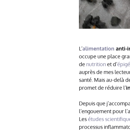
L’
alimentation
anti-
occupe une place gran
de
nutrition
et d’
épig
auprès de mes lecteur
santé. Mais au-delà d
promet de réduire l’
i
Depuis que j’accompag
l’engouement pour l’
Les
études scientifiqu
processus inflammato