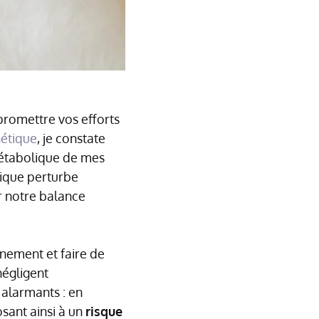
romettre vos efforts
étique
, je constate
étabolique de mes
nique perturbe
r notre balance
nement et faire de
 négligent
 alarmants : en
sant ainsi à un
risque