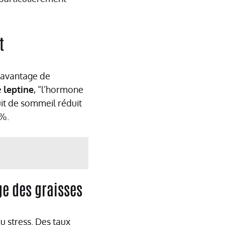
t
davantage de
e
leptine
, “l’hormone
uit de sommeil réduit
8%.
ge des graisses
u stress. Des taux