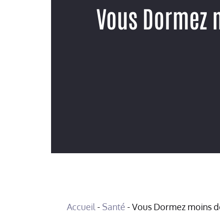
Vous Dormez m
Accueil
-
Santé
-
Vous Dormez moins de