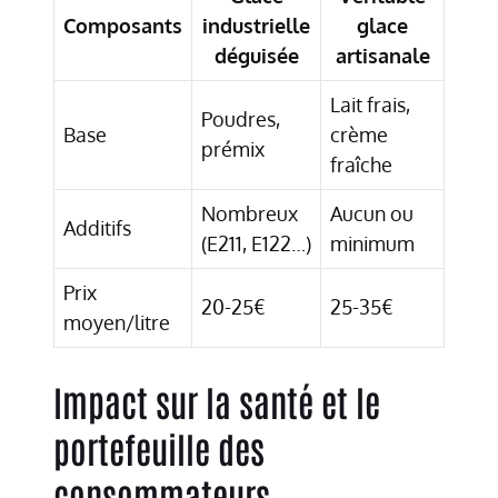
Composants
industrielle
glace
déguisée
artisanale
Lait frais,
Poudres,
Base
crème
prémix
fraîche
Nombreux
Aucun ou
Additifs
(E211, E122…)
minimum
Prix
20-25€
25-35€
moyen/litre
Impact sur la santé et le
portefeuille des
consommateurs