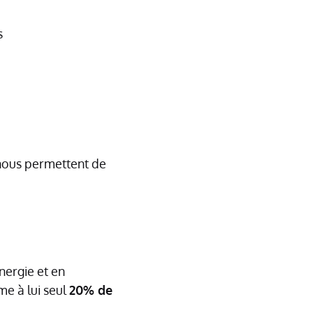
s
 nous permettent de
nergie et en
e à lui seul
20% de