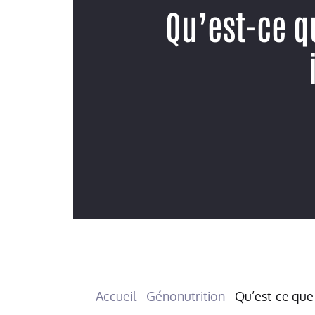
Qu’est-ce q
Accueil
-
Génonutrition
-
Qu’est-ce que