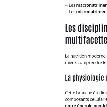
– Les
macronutrimen
– Les
micronutrimen
Les discipli
multifacett
La nutrition moderne 
mieux comprendre les 
La physiologie 
Cette branche étudie
composants cellulair
notre énergie quoti