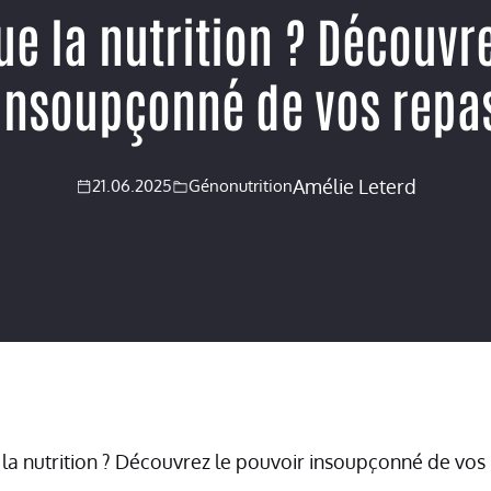
ue la nutrition ? Découvre
insoupçonné de vos repa
Amélie Leterd
21.06.2025
Génonutrition
 la nutrition ? Découvrez le pouvoir insoupçonné de vos