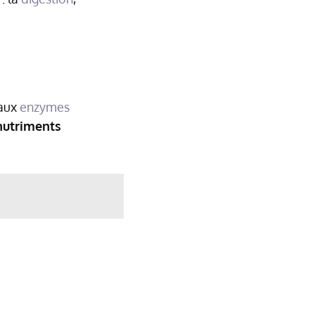
 aux
enzymes
nutriments
!