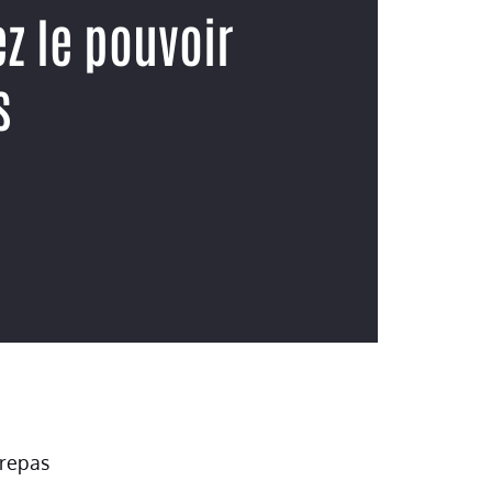
z le pouvoir
s
 repas