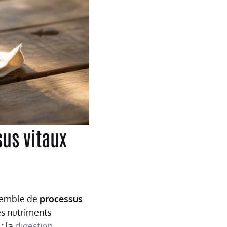
sus vitaux
nsemble de
processus
es nutriments
: la
digestion
,