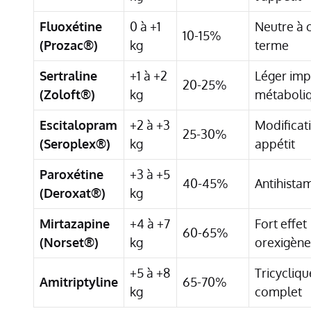
Fluoxétine
0 à +1
Neutre à 
10-15%
(Prozac®)
kg
terme
Sertraline
+1 à +2
Léger imp
20-25%
(Zoloft®)
kg
métaboli
Escitalopram
+2 à +3
Modificat
25-30%
(Seroplex®)
kg
appétit
Paroxétine
+3 à +5
40-45%
Antihista
(Deroxat®)
kg
Mirtazapine
+4 à +7
Fort effet
60-65%
(Norset®)
kg
orexigène
+5 à +8
Tricycliqu
Amitriptyline
65-70%
kg
complet