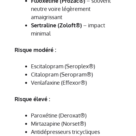
Fluoxétine (Prozac®)
– souvent
neutre voire légèrement
amaigrissant
Sertraline (Zoloft®)
– impact
minimal
Risque modéré :
Escitalopram (Seroplex®)
Citalopram (Seropram®)
Venlafaxine (Effexor®)
Risque élevé :
Paroxétine (Deroxat®)
Mirtazapine (Norset®)
Antidépresseurs tricycliques