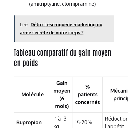
(amitriptyline, clomipramine)
Lire
Détox : escroquerie marketing ou
arme secrète de votre corps ?
Tableau comparatif du gain moyen
en poids
Gain
%
moyen
Mécan
Molécule
patients
(6
princi
concernés
mois)
-1 à -3
Réduction
Bupropion
15-20%
kg
l’appétit