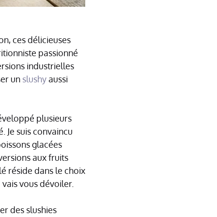
on, ces délicieuses
ritionniste passionné
rsions industrielles
ser un
slushy
aussi
développé plusieurs
té. Je suis convaincu
boissons glacées
versions aux fruits
é réside dans le choix
 vais vous dévoiler.
er des slushies