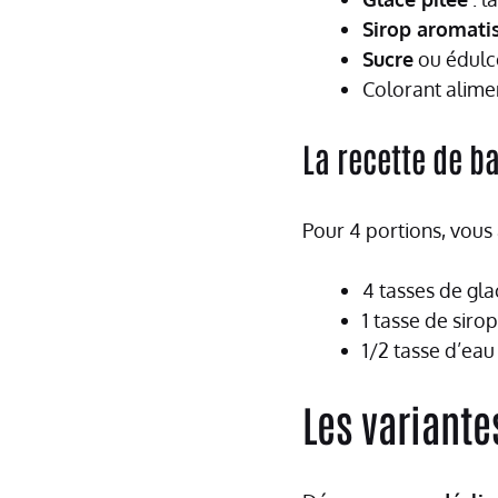
Sirop aromati
Sucre
ou édulco
Colorant alimen
La recette de b
Pour 4 portions, vous 
4 tasses de gla
1 tasse de siro
1/2 tasse d’eau
Les variante