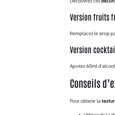
Découvrez ces
décli
Version fruits f
Remplacez le sirop par
Version cocktai
Ajoutez 60ml d’alcool
Conseils d’e
Pour obtenir la
textur
Utilisez de la g