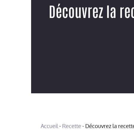
Découvrez la re
Accueil
-
Recette
-
Découvrez la recette