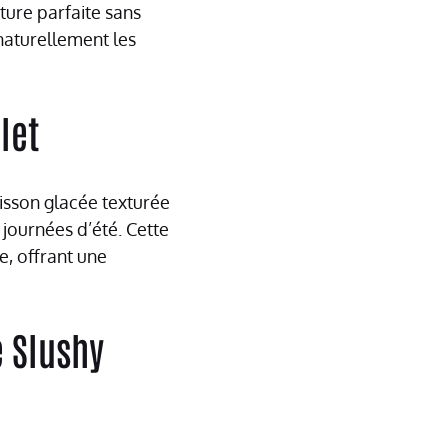
ture parfaite sans
naturellement les
let
isson glacée texturée
 journées d’été. Cette
e, offrant une
e Slushy