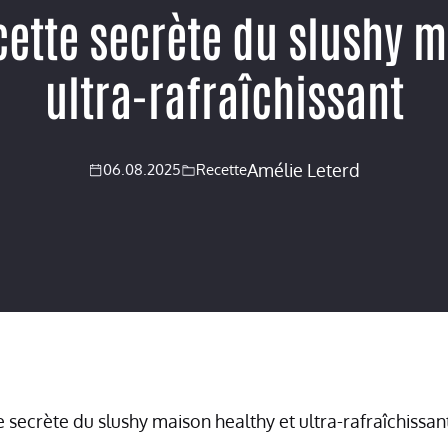
cette secrète du slushy m
ultra-rafraîchissant
Amélie Leterd
06.08.2025
Recette
 secrète du slushy maison healthy et ultra-rafraîchissan