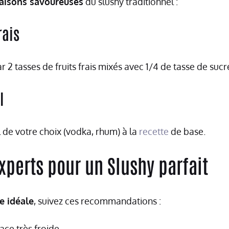
naisons savoureuses
du slushy traditionnel :
rais
 2 tasses de fruits frais mixés avec 1/4 de tasse de sucr
l
 de votre choix (vodka, rhum) à la
recette
de base.
xperts pour un Slushy parfait
e idéale
, suivez ces recommandations :
lace très froide