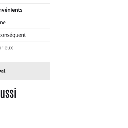
nvénients
ine
 conséquent
orieux
val
éussi