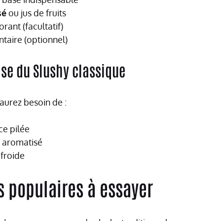
sé
ou jus de fruits
rant (facultatif)
taire (optionnel)
ase du Slushy classique
aurez besoin de :
ce pilée
p aromatisé
 froide
s populaires à essayer