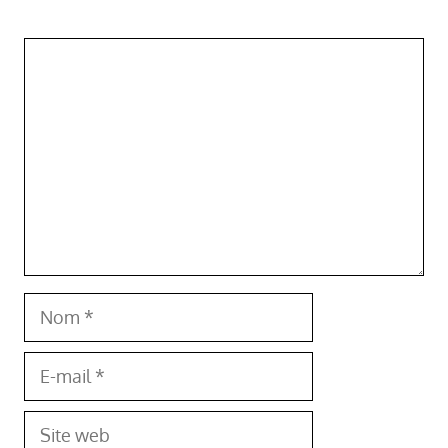
Commentaire
Nom
E-
mail
Site