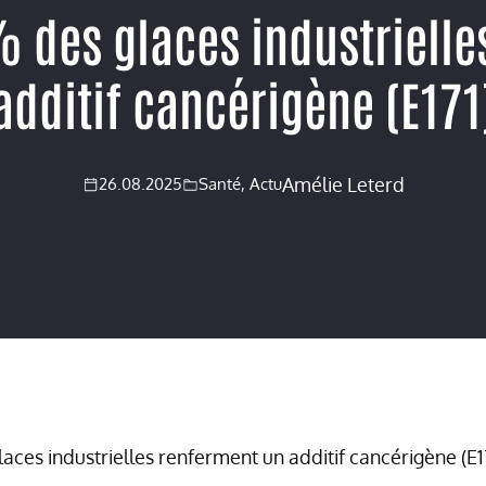
% des glaces industrielle
additif cancérigène (E171
Amélie Leterd
26.08.2025
Santé
,
Actu
aces industrielles renferment un additif cancérigène (E1