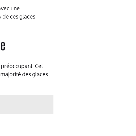
 avec une
 de ces glaces
ie
t préoccupant. Cet
e majorité des glaces