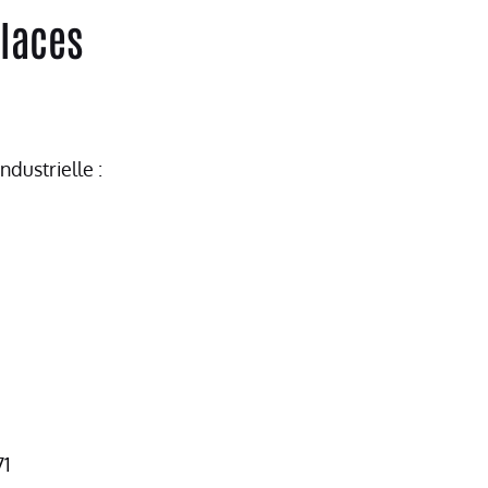
glaces
ndustrielle :
71