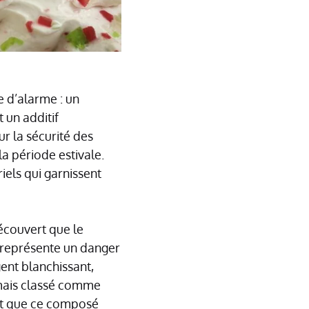
te d’alarme : un
 un additif
r la sécurité des
 période estivale.
iels qui garnissent
découvert que le
s, représente un danger
gent blanchissant,
ormais classé comme
nt que ce composé