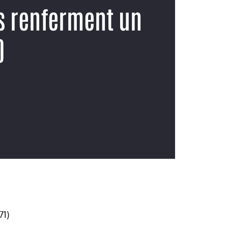
s renferment un
)
71)