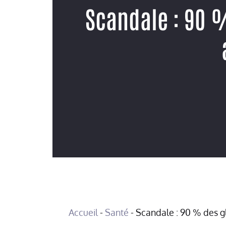
Scandale : 90 
Accueil
-
Santé
-
Scandale : 90 % des gl