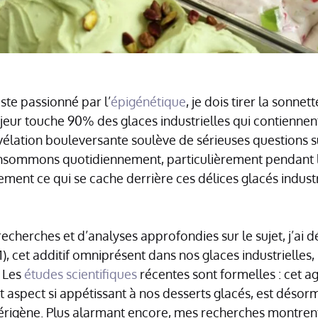
iste passionné par l’
épigénétique
, je dois tirer la sonnet
jeur touche 90% des glaces industrielles qui contiennent
vélation bouleversante soulève de sérieuses questions su
nsommons quotidiennement, particulièrement pendant la
ment ce qui se cache derrière ces délices glacés industr
echerches et d’analyses approfondies sur le sujet, j’ai 
1), cet additif omniprésent dans nos glaces industrielle
. Les
études scientifiques
récentes sont formelles : cet a
et aspect si appétissant à nos desserts glacés, est dés
érigène. Plus alarmant encore, mes recherches montre