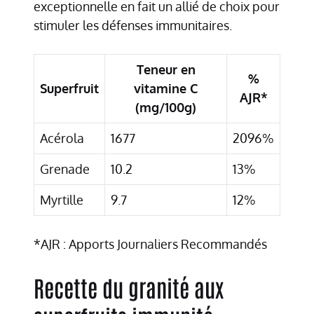
exceptionnelle en fait un allié de choix pour
stimuler les défenses immunitaires.
Teneur en
%
Superfruit
vitamine C
AJR*
(mg/100g)
Acérola
1677
2096%
Grenade
10.2
13%
Myrtille
9.7
12%
*AJR : Apports Journaliers Recommandés
Recette du granité aux