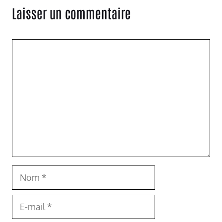
Laisser un commentaire
Commentaire
Nom
E-
mail